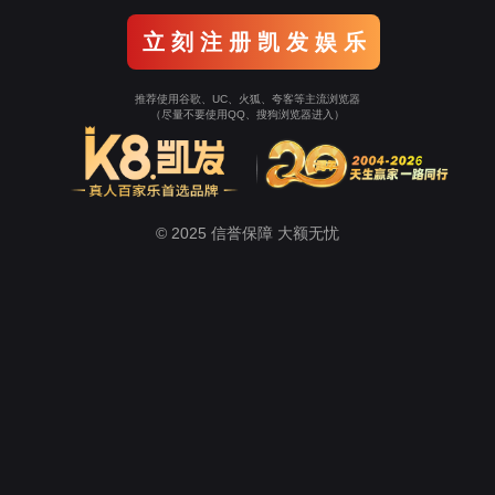
立 刻 注 册 凯 发 娱 乐
推荐使用谷歌、UC、火狐、夸客等主流浏览器
（尽量不要使用QQ、搜狗浏览器进入）
© 2025 信誉保障 大额无忧