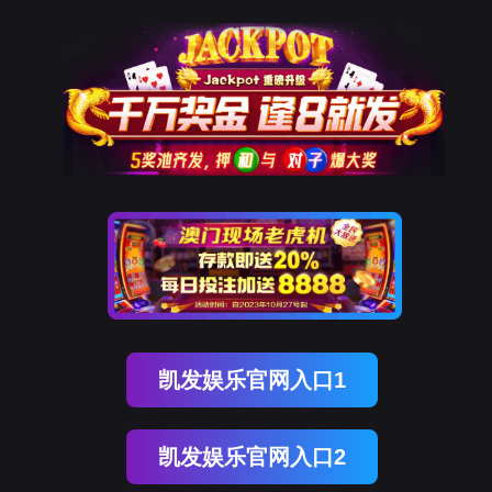
凯发娱乐官网入口1
凯发娱乐官网入口2