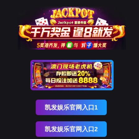
凯发娱乐官网入口1
凯发娱乐官网入口2