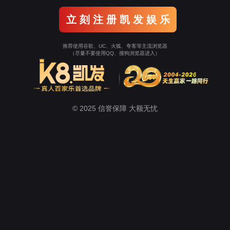
立 刻 注 册 凯 发 娱 乐
推荐使用谷歌、UC、火狐、夸客等主流浏览器
（尽量不要使用QQ、搜狗浏览器进入）
© 2025 信誉保障 大额无忧