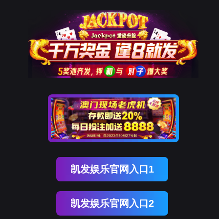
凯发娱乐官网入口1
凯发娱乐官网入口2